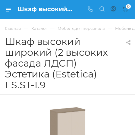
0
Шкаф высокий широкий (2 высоких фасада ЛДСП) Эстетика (Estetica) ES.ST-1.9 купить в Москве, цена 23 787 ₽. - интернет-магазин ФРАНКОМ
—
—
—
Главная
Каталог
Мебель для персонала
Мебель дл
Шкаф высокий
широкий (2 высоких
фасада ЛДСП)
Эстетика (Estetica)
ES.ST-1.9