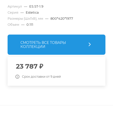
Артикул
—
ES.ST-1.9
Серия
—
Estetica
Размеры (ШхГхВ), мм
—
800*420*1977
Объем
—
0.111
СМОТРЕТЬ ВСЕ ТОВАРЫ
КОЛЛЕКЦИИ
23 787
₽
Срок доставки от 9 дней