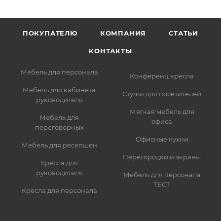
ПОКУПАТЕЛЮ
КОМПАНИЯ
СТАТЬИ
КОНТАКТЫ
Мебель для персонала
Конференц кресла
Мебель для кабинета
Стулья для посетителей
руководителя
Мягкая мебель для
Мебель для
офиса
переговорных
Офисные кухни
Мебель для ресепшен
Перегородки и экраны
Кресла для
руководителя
Мебель для персонала
ТЕСТ
Кресла для персонала