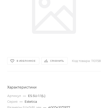
Код товара:
110158
В ИЗБРАННОЕ
СРАВНИТЬ
Характеристики
Артикул
—
ES.SU-1.1(L)
Серия
—
Estetica
Размеры (ШхГхВ), мм
—
400*420*1977