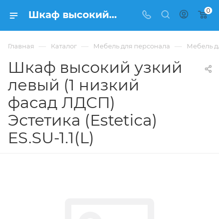
0
Шкаф высокий узкий левый (1 низкий фасад ЛДСП) Эстетика (Estetica) ES.SU-1.1(L) купить в Москве, цена . - интернет-магазин ФРАНКОМ
—
—
—
Главная
Каталог
Мебель для персонала
Мебель дл
Шкаф высокий узкий
левый (1 низкий
фасад ЛДСП)
Эстетика (Estetica)
ES.SU-1.1(L)