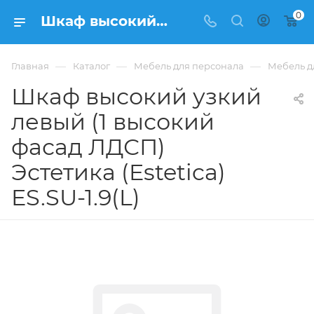
0
Шкаф высокий узкий левый (1 высокий фасад ЛДСП) Эстетика (Estetica) ES.SU-1.9(L) купить в Москве, цена . - интернет-магазин ФРАНКОМ
—
—
—
Главная
Каталог
Мебель для персонала
Мебель дл
Шкаф высокий узкий
левый (1 высокий
фасад ЛДСП)
Эстетика (Estetica)
ES.SU-1.9(L)