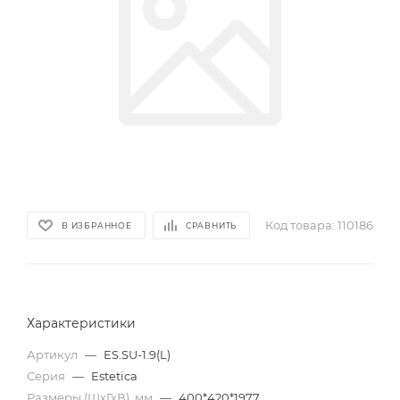
Код товара:
110186
В ИЗБРАННОЕ
СРАВНИТЬ
Характеристики
Артикул
—
ES.SU-1.9(L)
Серия
—
Estetica
Размеры (ШхГхВ), мм
—
400*420*1977