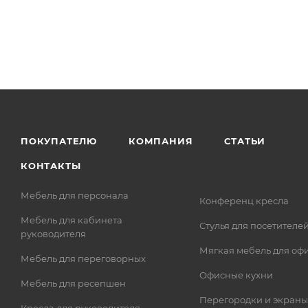
ПОКУПАТЕЛЮ
КОМПАНИЯ
СТАТЬИ
КОНТАКТЫ
Мебель для персонала
Конференц кресла
Мебель для кабинета
Стулья для посетителе
руководителя
Мягкая мебель для оф
Мебель для переговорных
Офисные кухни
Мебель для ресепшен
Перегородки и экраны
Кресла для руководителя