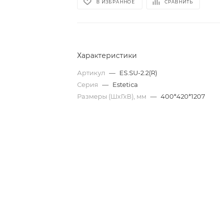
В ИЗБРАННОЕ
СРАВНИТЬ
Характеристики
Артикул
—
ES.SU-2.2(R)
Серия
—
Estetica
Размеры (ШхГхВ), мм
—
400*420*1207