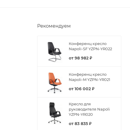
Рекомендуем
Конференц кресло
Napoli-SF YZPN-YR022
от
98 982 ₽
Конференц кресло
Napoli-M YZPN-YR021
от
106 002 ₽
Кресло для
руководителя Napoli
YZPN-YR020
от
83 835 ₽