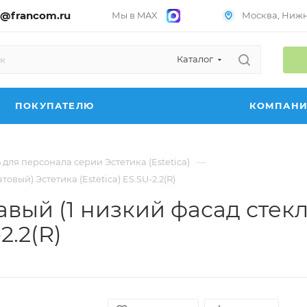
@francom.ru
Мы в MAX
Москва, Нижни
Каталог
ПОКУПАТЕЛЮ
КОМПАН
—
для персонала серии Эстетика (Estetica)
вый) Эстетика (Estetica) ES.SU-2.2(R)
вый (1 низкий фасад стекл
2.2(R)