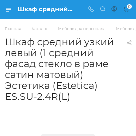
0
Шкаф средний узкий левый (1 средний фасад стекло в раме сатин матовый) Эстетика (Estetica) ES.SU-2.4R(L) купить в Москве, цена . - интернет-магазин ФРАНКОМ
—
—
—
Главная
Каталог
Мебель для персонала
Мебель дл
Шкаф средний узкий
левый (1 средний
фасад стекло в раме
сатин матовый)
Эстетика (Estetica)
ES.SU-2.4R(L)