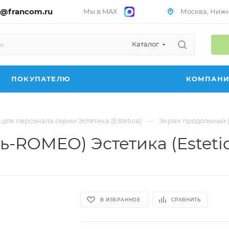
@francom.ru
Мы в MAX
Москва, Нижни
Каталог
ПОКУПАТЕЛЮ
КОМПАН
—
для персонала серии Эстетика (Estetica)
Экран продольный (т
-ROMEO) Эстетика (Estetic
В ИЗБРАННОЕ
СРАВНИТЬ