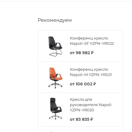
Рекомендуем
Конференц кресло
Napoli-SF YZPN-YR022
от
98 982 ₽
Конференц кресло
Napoli-M YZPN-YR021
от
106 002 ₽
Кресло для
руководителя Napoli
YZPN-YR020
от
83 835 ₽