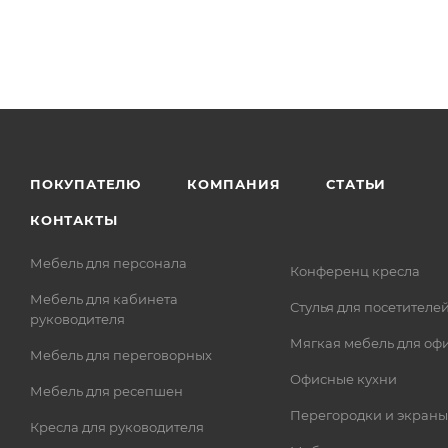
ПОКУПАТЕЛЮ
КОМПАНИЯ
СТАТЬИ
КОНТАКТЫ
Мебель для персонала
Конференц кресла
Мебель для кабинета
Стулья для посетителе
руководителя
Мягкая мебель для оф
Мебель для переговорных
Офисные кухни
Мебель для ресепшен
Перегородки и экраны
Кресла для руководителя