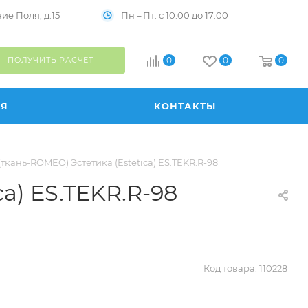
Пн – Пт: с 10:00 до 17:00
е Поля, д.15
ПОЛУЧИТЬ РАСЧЁТ
0
0
0
ИЯ
КОНТАКТЫ
кань-ROMEO) Эстетика (Estetica) ES.TEKR.R-98
a) ES.TEKR.R-98
Код товара:
110228