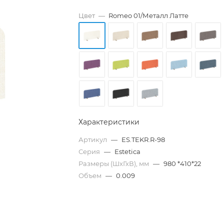
Цвет
—
Romeo 01/Металл Латте
Характеристики
Артикул
—
ES.TEKR.R-98
Серия
—
Estetica
Размеры (ШхГхВ), мм
—
980 *410*22
Объем
—
0.009