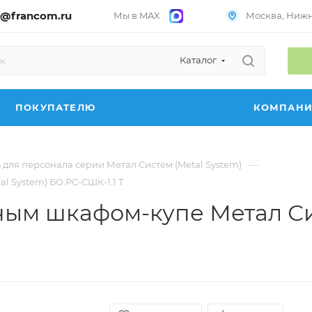
@francom.ru
Мы в MAX
Москва, Нижни
Каталог
ПОКУПАТЕЛЮ
КОМПАН
—
для персонала серии Метал Систем (Metal System)
l System) БО.РС-СШК-1.1 Т
ным шкафом-купе Метал Си