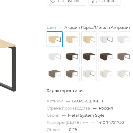
В ИЗБРАННОЕ
СРАВНИТЬ
Цвет
—
Акация Лорка/Металл Антрацит
Характеристики
Артикул
—
БО.РС-СШК-1.1 Т
Страна производства
—
Россия
Серия
—
Metal System Style
Размеры (ШхГхВ), мм
—
1410*1475*750
Объем
—
0.29