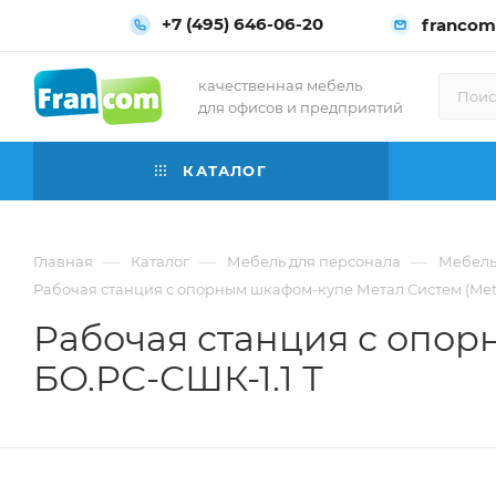
+7 (495) 646-06-20
francom
качественная мебель
для офисов и предприятий
КАТАЛОГ
—
—
—
Главная
Каталог
Мебель для персонала
Мебель 
Рабочая станция с опорным шкафом-купе Метал Систем (Meta
Рабочая станция с опор
БО.РС-СШК-1.1 Т