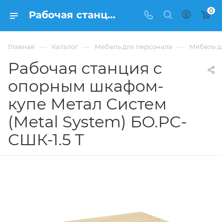
0
Рабочая станция с опорным шкафом-купе Метал Систем (Metal System) БО.РС-СШК-1.5 Т купить в Москве, цена 54 317 ₽. - интернет-магазин ФРАНКОМ
—
—
—
Главная
Каталог
Мебель для персонала
Мебель д
Рабочая станция с
опорным шкафом-
купе Метал Систем
(Metal System) БО.РС-
СШК-1.5 Т