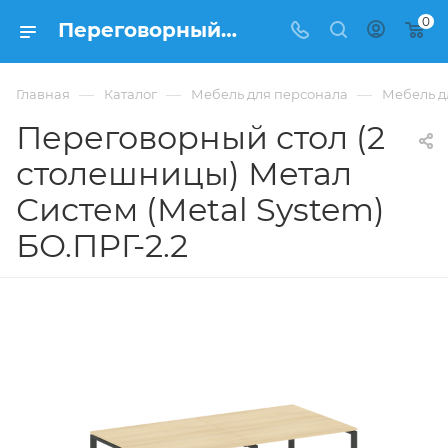
0
Переговорный стол (2 столешницы) Метал Систем (Metal System) БО.ПРГ-2.2 купить в Москве, цена 55 318 ₽. - интернет-магазин ФРАНКОМ
—
—
—
Главная
Каталог
Мебель для персонала
Мебель д
Переговорный стол (2
столешницы) Метал
Систем (Metal System)
БО.ПРГ-2.2