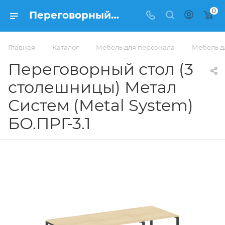
0
Переговорный стол (3 столешницы) Метал Систем (Metal System) БО.ПРГ-3.1 купить в Москве, цена 75 177 ₽. - интернет-магазин ФРАНКОМ
—
—
—
Главная
Каталог
Мебель для персонала
Мебель д
Переговорный стол (3
столешницы) Метал
Систем (Metal System)
БО.ПРГ-3.1