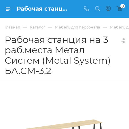
0
Рабочая станция на 3 раб.места Метал Систем (Metal System) БА.СМ-3.2 купить в Москве, цена 44 017 ₽. - интернет-магазин ФРАНКОМ
—
—
—
Главная
Каталог
Мебель для персонала
Мебель д
Рабочая станция на 3
раб.места Метал
Систем (Metal System)
БА.СМ-3.2