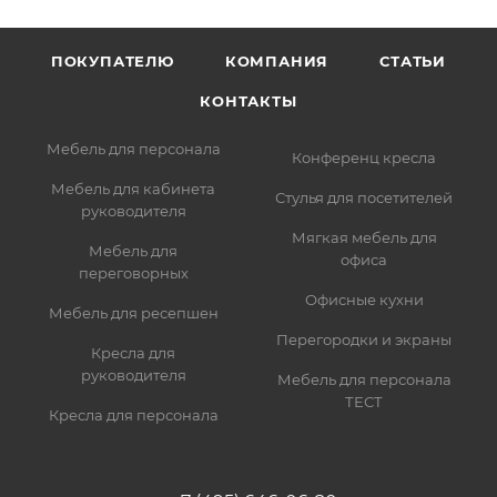
ПОКУПАТЕЛЮ
КОМПАНИЯ
СТАТЬИ
КОНТАКТЫ
Мебель для персонала
Конференц кресла
Мебель для кабинета
Стулья для посетителей
руководителя
Мягкая мебель для
Мебель для
офиса
переговорных
Офисные кухни
Мебель для ресепшен
Перегородки и экраны
Кресла для
руководителя
Мебель для персонала
ТЕСТ
Кресла для персонала