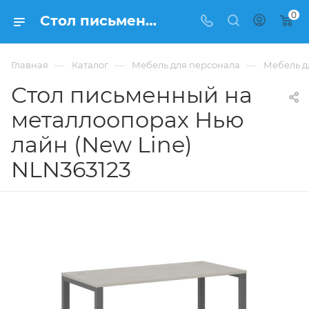
0
Стол письменный на металлоопорах Нью лайн (New Line) NLN363123 купить в Москве, цена 19 908 ₽. - интернет-магазин ФРАНКОМ
—
—
—
Главная
Каталог
Мебель для персонала
Мебель д
Стол письменный на
металлоопорах Нью
лайн (New Line)
NLN363123