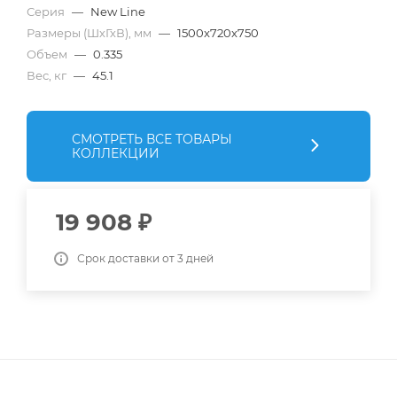
Серия
—
New Line
Размеры (ШхГхВ), мм
—
1500x720x750
Объем
—
0.335
Вес, кг
—
45.1
СМОТРЕТЬ ВСЕ ТОВАРЫ
КОЛЛЕКЦИИ
19 908
₽
Срок доставки от 3 дней