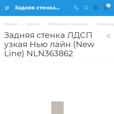
0
Задняя стенка ЛДСП узкая Нью лайн (New Line) NLN363862 купить в Москве, цена 1 915 ₽. - интернет-магазин ФРАНКОМ
—
—
—
Главная
Каталог
Мебель для персонала
Мебель д
Задняя стенка ЛДСП
узкая Нью лайн (New
Line) NLN363862