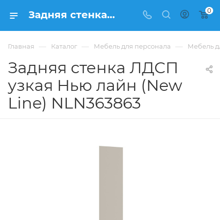
0
Задняя стенка ЛДСП узкая Нью лайн (New Line) NLN363863 купить в Москве, цена 3 080 ₽. - интернет-магазин ФРАНКОМ
—
—
—
Главная
Каталог
Мебель для персонала
Мебель д
Задняя стенка ЛДСП
узкая Нью лайн (New
Line) NLN363863