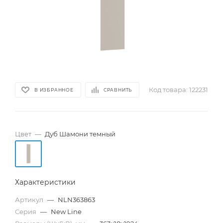
Код товара:
122231
В ИЗБРАННОЕ
СРАВНИТЬ
Цвет
—
Дуб Шамони темный
Характеристики
Артикул
—
NLN363863
Серия
—
New Line