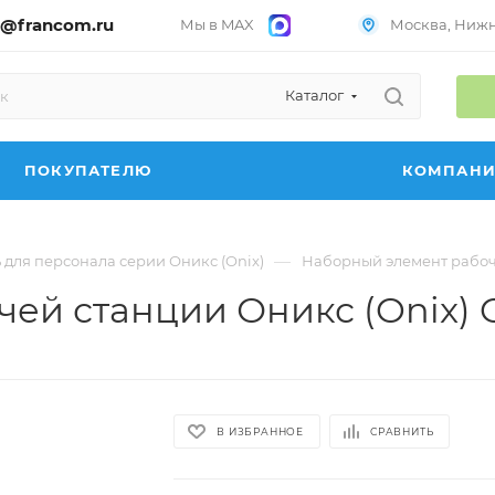
@francom.ru
Мы в MAX
Москва, Нижни
Каталог
ПОКУПАТЕЛЮ
КОМПАН
—
 для персонала серии Оникс (Onix)
Наборный элемент рабоче
ей станции Оникс (Onix) O
В ИЗБРАННОЕ
СРАВНИТЬ