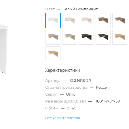
Цвет
—
Белый Бриллиант
Характеристики
Артикул
—
O.2.NRS-2.7
Страна производства
—
Россия
Серия
—
Onix
Размеры (ШхГхВ), мм
—
1180*1475*750
Объем
—
0.145
Все характеристики