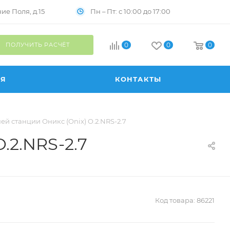
Пн – Пт: с 10:00 до 17:00
е Поля, д.15
ПОЛУЧИТЬ РАСЧЁТ
0
0
0
ИЯ
КОНТАКТЫ
й станции Оникс (Onix) O.2.NRS-2.7
.2.NRS-2.7
Код товара:
86221