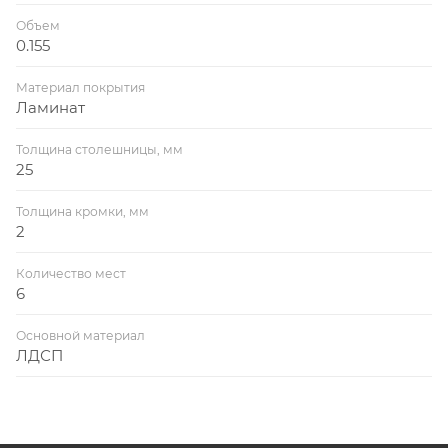
Объем
0.155
Материал покрытия
Ламинат
Толщина столешницы, мм
25
Толщина кромки, мм
2
Количество мест
6
Основной материал
ЛДСП