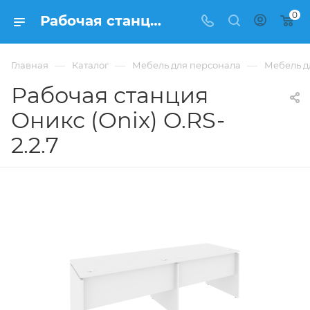
0
Рабочая станция Оникс (Onix) O.RS-2.2.7 из ЛДСП купить в Москве, цена 17 431 ₽ - интернет-магазин ФРАНКОМ
—
—
—
Главная
Каталог
Мебель для персонала
Мебель д
Рабочая станция
Оникс (Onix) O.RS-
2.2.7