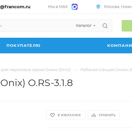
@francom.ru
Мы в MAX
Москва, Нижни
Каталог
ПОКУПАТЕЛЮ
КОМПАН
—
 для персонала серии Оникс (Onix)
Рабочая станция Оникс (On
nix) O.RS-3.1.8
В ИЗБРАННОЕ
СРАВНИТЬ