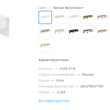
Цвет
—
Белый Бриллиант
Характеристики
Артикул
—
O.RS-3.1.8
Страна производства
—
Россия
Серия
—
Onix
Размеры (ШхГхВ), мм
—
2940*800*750
Объем
—
0.223
Все характеристики