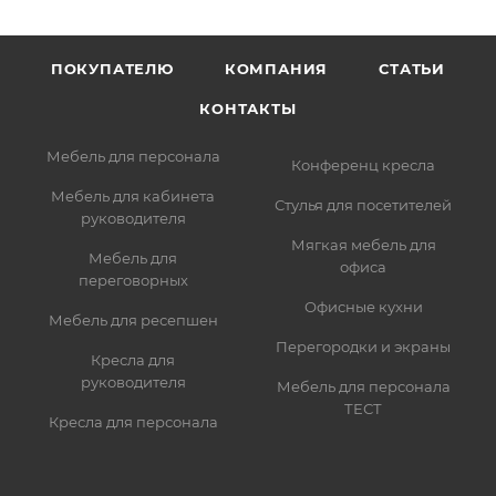
ПОКУПАТЕЛЮ
КОМПАНИЯ
СТАТЬИ
КОНТАКТЫ
Мебель для персонала
Конференц кресла
Мебель для кабинета
Стулья для посетителей
руководителя
Мягкая мебель для
Мебель для
офиса
переговорных
Офисные кухни
Мебель для ресепшен
Перегородки и экраны
Кресла для
руководителя
Мебель для персонала
ТЕСТ
Кресла для персонала