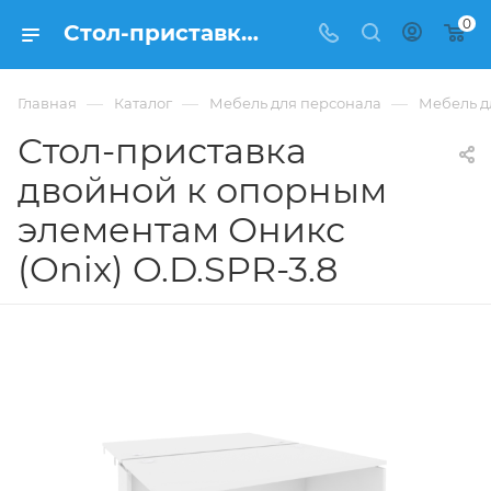
0
Стол-приставка двойной к опорным элементам Оникс (Onix) O.D.SPR-3.8 из ЛДСП купить в Москве, цена 21 111 ₽ - интернет-магазин ФРАНКОМ
—
—
—
Главная
Каталог
Мебель для персонала
Мебель д
Стол-приставка
двойной к опорным
элементам Оникс
(Onix) O.D.SPR-3.8