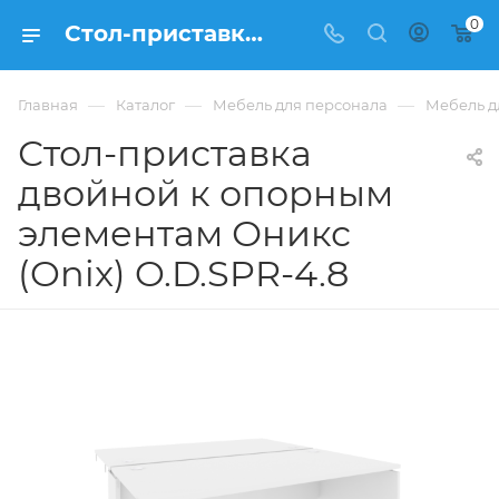
0
Стол-приставка двойной к опорным элементам Оникс (Onix) O.D.SPR-4.8 из ЛДСП купить в Москве, цена 22 577 ₽ - интернет-магазин ФРАНКОМ
—
—
—
Главная
Каталог
Мебель для персонала
Мебель д
Стол-приставка
двойной к опорным
элементам Оникс
(Onix) O.D.SPR-4.8