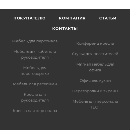
ПОКУПАТЕЛЮ
КОМПАНИЯ
СТАТЬИ
КОНТАКТЫ
Мебель для персонала
Конференц кресла
Мебель для кабинета
Стулья для посетителей
руководителя
Мягкая мебель для
Мебель для
офиса
переговорных
Офисные кухни
Мебель для ресепшен
Перегородки и экраны
Кресла для
руководителя
Мебель для персонала
ТЕСТ
Кресла для персонала