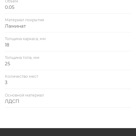
Объем
0.05
Материал покрытия
Ламинат
Толщина каркаса, мм
18
Толщина топа, мм
25
Количество мест
3
Основной материал
ЛДСП