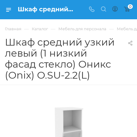
0
Шкаф средний узкий левый (1 низкий фасад стекло) Оникс (Onix) O.SU-2.2(L) из ЛДСП купить в Москве, цена 8 428 ₽ - интернет-магазин ФРАНКОМ
—
—
—
Главная
Каталог
Мебель для персонала
Мебель д
Шкаф средний узкий
левый (1 низкий
фасад стекло) Оникс
(Onix) O.SU-2.2(L)