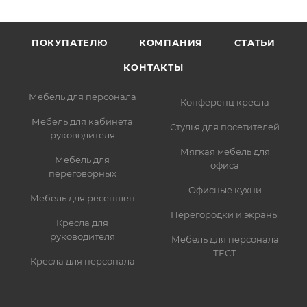
ПОКУПАТЕЛЮ
КОМПАНИЯ
СТАТЬИ
КОНТАКТЫ
Мебель для персонала
Конференц кресла
Мебель для кабинета
Стулья для посетителей
руководителя
Мягкая мебель для
Мебель для
офиса
переговорных
Офисные кухни
Мебель для ресепшен
Перегородки и экраны
Кресла для
руководителя
Мебель для персонала
ТЕСТ
Кресла для персонала