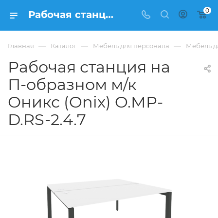
0
Рабочая станция на П-образном м/к Оникс (Onix) O.MP-D.RS-2.4.7 из ЛДСП купить в Москве, цена 36 958 ₽ - интернет-магазин ФРАНКОМ
—
—
—
Главная
Каталог
Мебель для персонала
Мебель д
Рабочая станция на
П-образном м/к
Оникс (Onix) O.MP-
D.RS-2.4.7