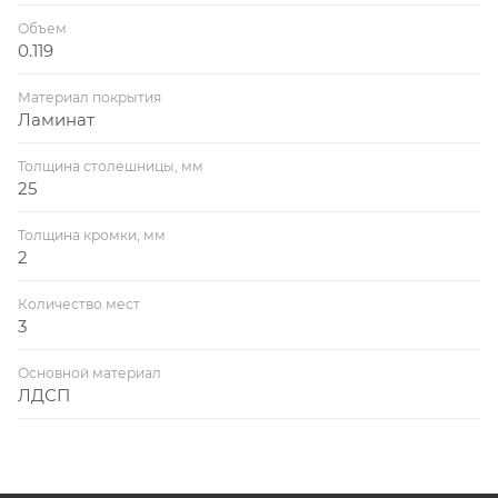
Объем
0.119
Материал покрытия
Ламинат
Толщина столешницы, мм
25
Толщина кромки, мм
2
Количество мест
3
Основной материал
ЛДСП