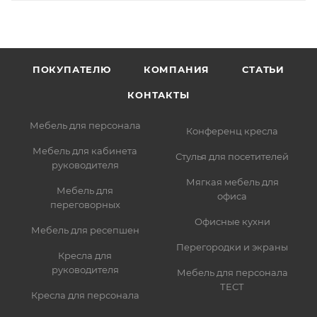
ПОКУПАТЕЛЮ
КОМПАНИЯ
СТАТЬИ
КОНТАКТЫ
Мебель для персонала
Конференц кресла
Мебель для кабинета
Стулья для посетителей
руководителя
Мягкая мебель для
Мебель для
офиса
переговорных
Офисные кухни
Мебель для ресепшен
Перегородки и экраны
Кресла для
руководителя
Мебель для персонала
ТЕСТ
Кресла для персонала