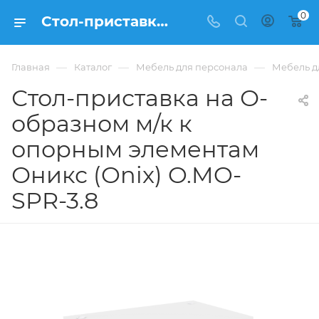
0
Стол-приставка на О-образном м/к к опорным элементам Оникс (Onix) O.MO-SPR-3.8 из ЛДСП купить в Москве, цена 18 598 ₽ - интернет-магазин ФРАНКОМ
—
—
—
Главная
Каталог
Мебель для персонала
Мебель д
Стол-приставка на О-
образном м/к к
опорным элементам
Оникс (Onix) O.MO-
SPR-3.8