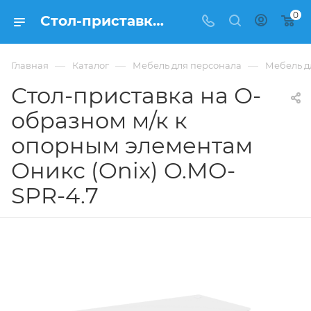
0
Стол-приставка на О-образном м/к к опорным элементам Оникс (Onix) O.MO-SPR-4.7 из ЛДСП купить в Москве, цена 18 622 ₽ - интернет-магазин ФРАНКОМ
—
—
—
Главная
Каталог
Мебель для персонала
Мебель д
Стол-приставка на О-
образном м/к к
опорным элементам
Оникс (Onix) O.MO-
SPR-4.7