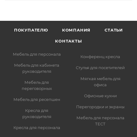
ПОКУПАТЕЛЮ
КОМПАНИЯ
СТАТЬИ
КОНТАКТЫ
Мебель для персонала
Конференц кресла
Мебель для кабинета
Стулья для посетителей
руководителя
Мягкая мебель для
Мебель для
офиса
переговорных
Офисные кухни
Мебель для ресепшен
Перегородки и экраны
Кресла для
руководителя
Мебель для персонала
ТЕСТ
Кресла для персонала