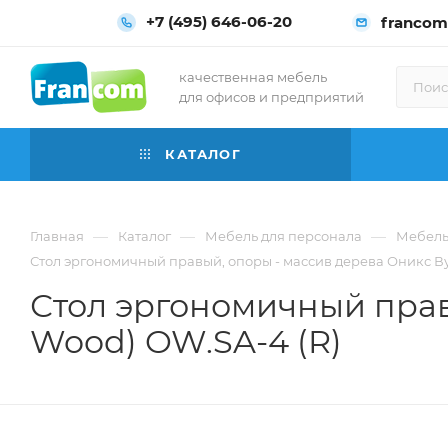
+7 (495) 646-06-20
francom
качественная мебель
для офисов и предприятий
КАТАЛОГ
—
—
—
Главная
Каталог
Мебель для персонала
Мебель
Стол эргономичный правый, опоры - массив дерева Оникс Вуд
Стол эргономичный прав
Wood) OW.SA-4 (R)