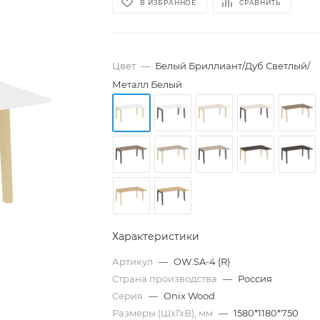
В ИЗБРАННОЕ
СРАВНИТЬ
Цвет
—
Белый Бриллиант/Дуб Светлый/
Металл Белый
Характеристики
Артикул
—
OW.SA-4 (R)
Страна производства
—
Россия
Серия
—
Onix Wood
Размеры (ШхГхВ), мм
—
1580*1180*750