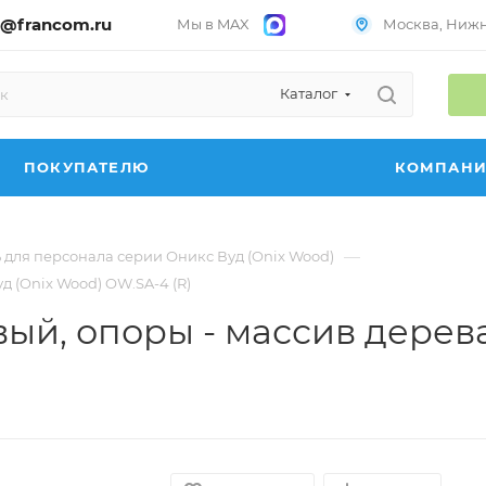
@francom.ru
Мы в MAX
Москва, Нижни
Каталог
ПОКУПАТЕЛЮ
КОМПАН
—
 для персонала серии Оникс Вуд (Onix Wood)
 (Onix Wood) OW.SA-4 (R)
ый, опоры - массив дерева