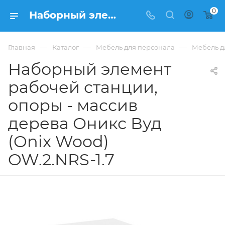
0
Наборный элемент рабочей станции, опоры - массив дерева Оникс Вуд (Onix Wood) OW.2.NRS-1.7 из ЛДСП купить в Москве, цена 32 754 ₽. - интернет-магазин ФРАНКОМ
—
—
—
Главная
Каталог
Мебель для персонала
Мебель д
Наборный элемент
рабочей станции,
опоры - массив
дерева Оникс Вуд
(Onix Wood)
OW.2.NRS-1.7