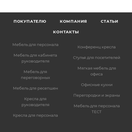
ПОКУПАТЕЛЮ
КОМПАНИЯ
СТАТЬИ
КОНТАКТЫ
Мебель для персонала
Конференц кресла
Мебель для кабинета
Стулья для посетителей
руководителя
Мягкая мебель для
Мебель для
офиса
переговорных
Офисные кухни
Мебель для ресепшен
Перегородки и экраны
Кресла для
руководителя
Мебель для персонала
ТЕСТ
Кресла для персонала