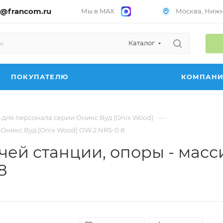
@francom.ru
Мы в MAX
Москва, Нижни
Каталог
ПОКУПАТЕЛЮ
КОМПАН
—
 для персонала серии Оникс Вуд (Onix Wood)
Оникс Вуд (Onix Wood) OW.2.NRS-0.8
ей станции, опоры - масс
8