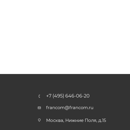
+7 (495) 646-06-20
francom@francom.ru
Москва, Нижние Поля, д.15