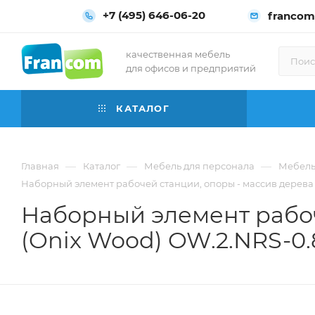
+7 (495) 646-06-20
francom
качественная мебель
для офисов и предприятий
КАТАЛОГ
—
—
—
Главная
Каталог
Мебель для персонала
Мебель
Наборный элемент рабочей станции, опоры - массив дерева 
Наборный элемент рабоч
(Onix Wood) OW.2.NRS-0.