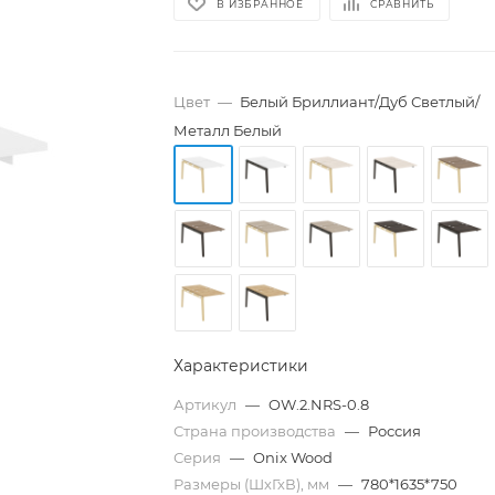
В ИЗБРАННОЕ
СРАВНИТЬ
Цвет
—
Белый Бриллиант/Дуб Светлый/
Металл Белый
Характеристики
Артикул
—
OW.2.NRS-0.8
Страна производства
—
Россия
Серия
—
Onix Wood
Размеры (ШхГхВ), мм
—
780*1635*750