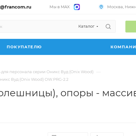
@francom.ru
Мы в MAX
Москва, Нижни
Каталог
ПОКУПАТЕЛЮ
КОМПАН
—
 для персонала серии Оникс Вуд (Onix Wood)
никс Вуд (Onix Wood) OW.PRG-2.2
толешницы), опоры - масси