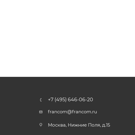
+7 (495) 646-06-20
francom@francom.ru
Москва, Нижние Поля, д.15