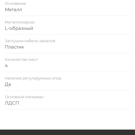
Основание
Металл
Металлокаркас
L-образный
Заглушки кабель-каналов
Пластик
Количество мест
4
Наличие регулируемых опор
Да
Основной материал
ЛДСП