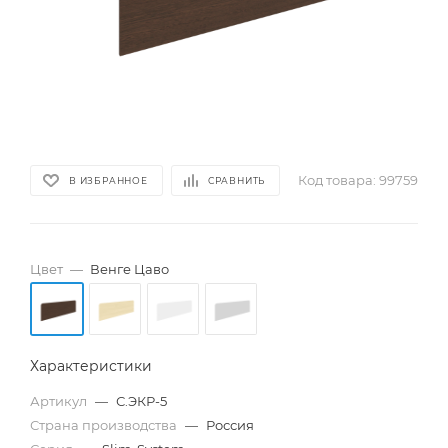
Код товара:
99759
В ИЗБРАННОЕ
СРАВНИТЬ
Цвет
—
Венге Цаво
Характеристики
Артикул
—
С.ЭКР-5
Страна производства
—
Россия