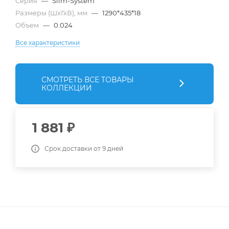
Серия
—
Slim-System
Размеры (ШхГхВ), мм
—
1290*435*18
Объем
—
0.024
Все характеристики
СМОТРЕТЬ ВСЕ ТОВАРЫ
КОЛЛЕКЦИИ
1 881
₽
Срок доставки от 9 дней