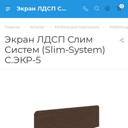
0
Экран ЛДСП Слим Систем (Slim-System) С.ЭКР-5 из ЛДСП купить в Москве, цена 1 881 ₽. - интернет-магазин ФРАНКОМ
—
—
—
Главная
Каталог
Мебель для персонала
Мебель д
Экран ЛДСП Слим
Систем (Slim-System)
С.ЭКР-5