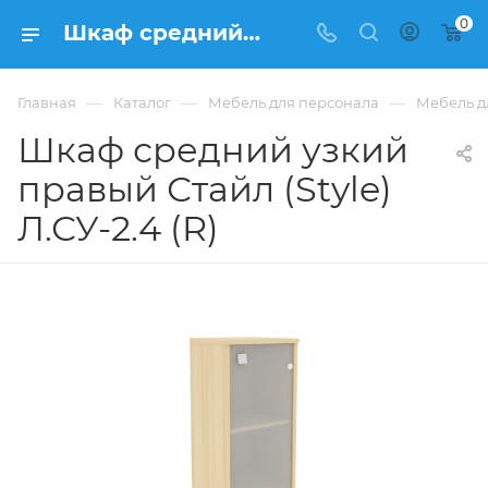
0
Шкаф средний узкий правый Стайл (Style) Л.СУ-2.4 (R) купить в Москве, цена 9 211 ₽. - интернет-магазин ФРАНКОМ
—
—
—
Главная
Каталог
Мебель для персонала
Мебель дл
Шкаф средний узкий
правый Стайл (Style)
Л.СУ-2.4 (R)