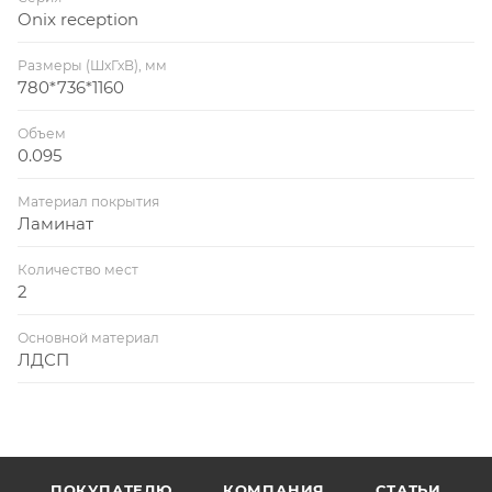
Onix reception
Размеры (ШхГхВ), мм
780*736*1160
Объем
0.095
Материал покрытия
Ламинат
Количество мест
2
Основной материал
ЛДСП
ПОКУПАТЕЛЮ
КОМПАНИЯ
СТАТЬИ