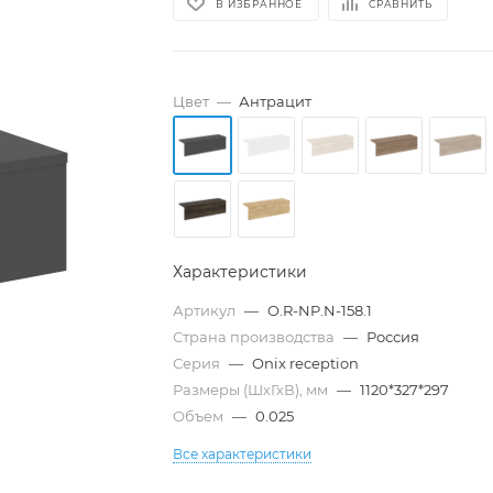
В ИЗБРАННОЕ
СРАВНИТЬ
Цвет
—
Антрацит
Характеристики
Артикул
—
O.R-NP.N-158.1
Страна производства
—
Россия
Серия
—
Onix reception
Размеры (ШхГхВ), мм
—
1120*327*297
Объем
—
0.025
Все характеристики