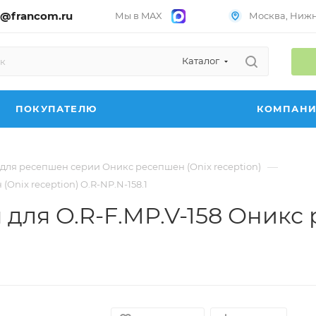
@francom.ru
Мы в MAX
Москва, Нижни
Каталог
ПОКУПАТЕЛЮ
КОМПАН
—
для ресепшен серии Оникс ресепшен (Onix reception)
Onix reception) O.R-NP.N-158.1
для O.R-F.MP.V-158 Оникс