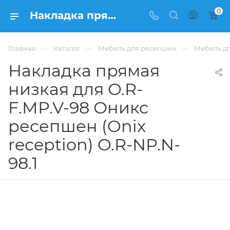
0
Накладка прямая низкая для O.R-F.MP.V-98 Оникс ресепшен (Onix reception) O.R-NP.N-98.1 из ЛДСП купить в Москве, цена 2 300 ₽. - интернет-магазин ФРАНКОМ
—
—
—
Главная
Каталог
Мебель для ресепшен
Мебель дл
Накладка прямая
низкая для O.R-
F.MP.V-98 Оникс
ресепшен (Onix
reception) O.R-NP.N-
98.1