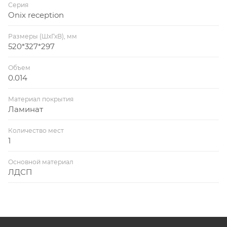
Серия
Onix reception
Размеры (ШхГхВ), мм
520*327*297
Объем
0.014
Материал покрытия
Ламинат
Количество мест
1
Основной материал
ЛДСП