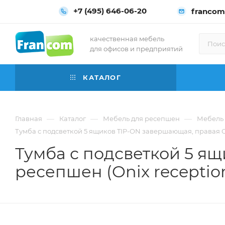
+7 (495) 646-06-20
francom
качественная мебель
для офисов и предприятий
КАТАЛОГ
—
—
—
Главная
Каталог
Мебель для ресепшен
Мебель 
Тумба с подсветкой 5 ящиков TIP-ON завершающая, правая Они
Тумба с подсветкой 5 я
ресепшен (Onix reception)