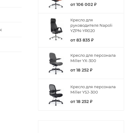
от
106 002 ₽
Кресло для
руководителя Napoli
к
YZPN-YR020
от
83 835 ₽
Кресло для персонала
Miller YX-300
от
18 252 ₽
Кресло для персонала
Miller YSJ-300
от
18 252 ₽