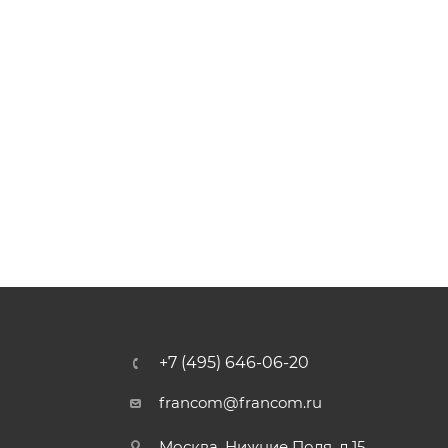
+7 (495) 646-06-20
francom@francom.ru
Москва, Нижние Поля, д.15