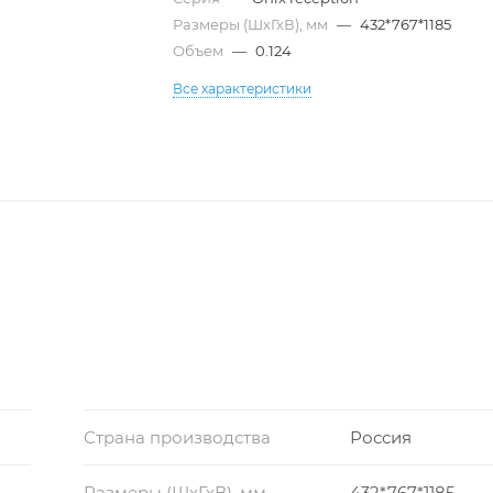
Размеры (ШхГхВ), мм
—
432*767*1185
Объем
—
0.124
Все характеристики
Страна производства
Россия
Размеры (ШхГхВ), мм
432*767*1185