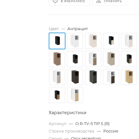
В ИЗБРАННОЕ
СРАВНИТЬ
Цвет
—
Антрацит
Характеристики
Артикул
—
O.R-TV-5 TIP.S (R)
Страна производства
—
Россия
Серия
—
Onix reception