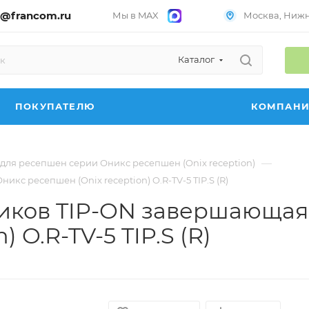
@francom.ru
Мы в MAX
Москва, Нижни
Каталог
ПОКУПАТЕЛЮ
КОМПАН
—
для ресепшен серии Оникс ресепшен (Onix reception)
кс ресепшен (Onix reception) O.R-TV-5 TIP.S (R)
щиков TIP-ON завершающая
 O.R-TV-5 TIP.S (R)