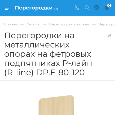
0
Перегородки на металлических опорах на фетровых подпятниках Р-лайн (R-line) DP.F-80-120 купить в Москве, цена 6 977 ₽. - интернет-магазин ФРАНКОМ
—
—
—
Главная
Каталог
Перегородки и экраны
Перегоро
Перегородки на
металлических
опорах на фетровых
подпятниках Р-лайн
(R-line) DP.F-80-120