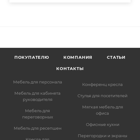
ПОКУПАТЕЛЮ
КОМПАНИЯ
СТАТЬИ
КОНТАКТЫ
Мебель для персонала
Конференц кресла
Мебель для кабинета
Стулья для посетителей
руководителя
Мягкая мебель для
Мебель для
офиса
переговорных
Офисные кухни
Мебель для ресепшен
Перегородки и экраны
Кресла для