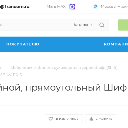
@francom.ru
Мы в MAX
Москва, Нижни
Каталог
ПОКУПАТЕЛЮ
КОМПАН
—
—
я
Мебель для кабинета руководителя серии Шифт (Shift)
SP-KV-110-3
ной, прямоугольный Шифт (
В ИЗБРАННОЕ
СРАВНИТЬ