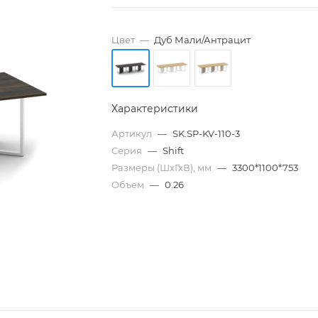
Цвет
—
Дуб Мали/Антрацит
Характеристики
Артикул
—
SK.SP-KV-110-3
Серия
—
Shift
Размеры (ШхГхВ), мм
—
3300*1100*753
Объем
—
0.26