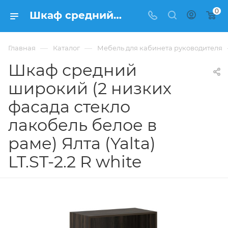
0
Шкаф средний широкий (2 низких фасада стекло лакобель белое в раме) Ялта (Yalta) LT.ST-2.2 R white купить в Москве, цена 24 393 ₽. - интернет-магазин ФРАНКОМ
—
—
Главная
Каталог
Мебель для кабинета руководителя
Шкаф средний
широкий (2 низких
фасада стекло
лакобель белое в
раме) Ялта (Yalta)
LT.ST-2.2 R white