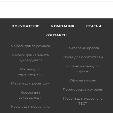
ПОКУПАТЕЛЮ
КОМПАНИЯ
СТАТЬИ
КОНТАКТЫ
Мебель для персонала
Конференц кресла
Мебель для кабинета
Стулья для посетителей
руководителя
Мягкая мебель для
Мебель для
офиса
переговорных
Офисные кухни
Мебель для ресепшен
Перегородки и экраны
Кресла для
руководителя
Мебель для персонала
ТЕСТ
Кресла для персонала