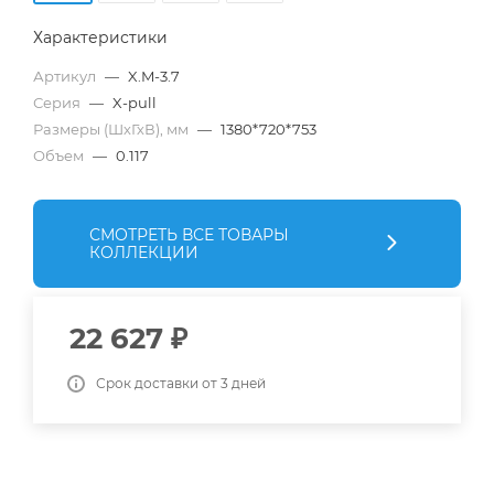
Характеристики
Артикул
—
X.M-3.7
Серия
—
X-pull
Размеры (ШхГхВ), мм
—
1380*720*753
Объем
—
0.117
СМОТРЕТЬ ВСЕ ТОВАРЫ
КОЛЛЕКЦИИ
22 627
₽
Срок доставки от 3 дней