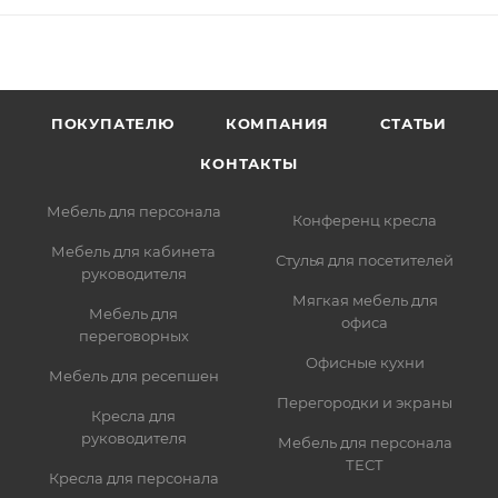
ПОКУПАТЕЛЮ
КОМПАНИЯ
СТАТЬИ
КОНТАКТЫ
Мебель для персонала
Конференц кресла
Мебель для кабинета
Стулья для посетителей
руководителя
Мягкая мебель для
Мебель для
офиса
переговорных
Офисные кухни
Мебель для ресепшен
Перегородки и экраны
Кресла для
руководителя
Мебель для персонала
ТЕСТ
Кресла для персонала