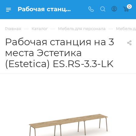
0
Рабочая станция на 3 места Эстетика (Estetica) ES.RS-3.3-LK купить в Москве, цена 60 202 ₽. - интернет-магазин ФРАНКОМ
—
—
—
Главная
Каталог
Мебель для персонала
Мебель дл
Рабочая станция на 3
места Эстетика
(Estetica) ES.RS-3.3-LK