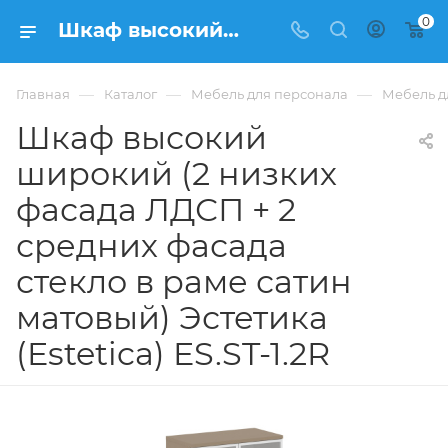
0
Шкаф высокий широкий (2 низких фасада ЛДСП + 2 средних фасада стекло в раме сатин матовый) Эстетика (Estetica) ES.ST-1.2R купить в Москве, цена 32 292 ₽. - интернет-магазин ФРАНКОМ
—
—
—
Главная
Каталог
Мебель для персонала
Мебель дл
Шкаф высокий
широкий (2 низких
фасада ЛДСП + 2
средних фасада
стекло в раме сатин
матовый) Эстетика
(Estetica) ES.ST-1.2R