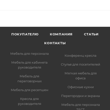
ПОКУПАТЕЛЮ
КОМПАНИЯ
СТАТЬИ
КОНТАКТЫ
Мебель для персонала
Конференц кресла
Мебель для кабинета
Стулья для посетителей
руководителя
Мягкая мебель для
Мебель для
офиса
переговорных
Офисные кухни
Мебель для ресепшен
Перегородки и экраны
Кресла для
руководителя
Мебель для персонала
ТЕСТ