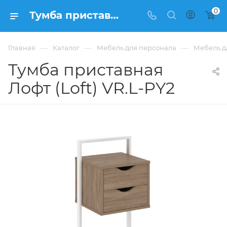
0
Тумба приставная Лофт (Loft) VR.L-PY2 купить в Москве, цена 8 744 ₽. - интернет-магазин ФРАНКОМ
—
—
—
Главная
Каталог
Мебель для персонала
Мебель дл
Тумба приставная
Лофт (Loft) VR.L-PY2