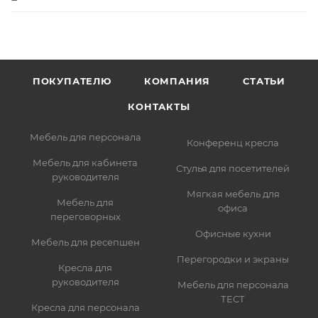
ПОКУПАТЕЛЮ
КОМПАНИЯ
СТАТЬИ
КОНТАКТЫ
Мебель для персонала
Конференц кресла
Мебель для кабинета
Стулья для посетителей
руководителя
Мягкая мебель для
Мебель для
офиса
переговорных
Офисные кухни
Мебель для ресепшен
Перегородки и экраны
Кресла для
руководителя
Мебель для персонала
ТЕСТ
Кресла для персонала