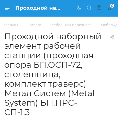
0
Проходной наборный элемент рабочей станции (проходная опора БП.ОСП-72, столешница, комплект траверс) Метал Систем (Metal System) БП.ПРС-СП-1.3 купить в Москве, цена 13 963 ₽. - интернет-магазин ФРАНКОМ
—
—
—
Главная
Каталог
Мебель для персонала
Мебель д
Проходной наборный
элемент рабочей
станции (проходная
опора БП.ОСП-72,
столешница,
комплект траверс)
Метал Систем (Metal
System) БП.ПРС-
СП-1.3