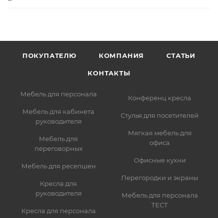
ПОКУПАТЕЛЮ
КОМПАНИЯ
СТАТЬИ
КОНТАКТЫ
Мебель для персонала
Конференц кресла
Мебель для кабинета
Стулья для посетителей
руководителя
Мягкая мебель для
Мебель для
офиса
переговорных
Офисные кухни
Мебель для ресепшен
Перегородки и экраны
Кресла для
руководителя
Мебель для персонала
ТЕСТ
Кресла для персонала