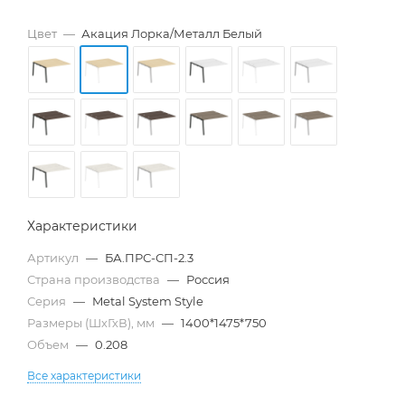
Цвет
—
Акация Лорка/Металл Белый
Характеристики
Артикул
—
БА.ПРС-СП-2.3
Страна производства
—
Россия
Серия
—
Metal System Style
Размеры (ШхГхВ), мм
—
1400*1475*750
Объем
—
0.208
Все характеристики