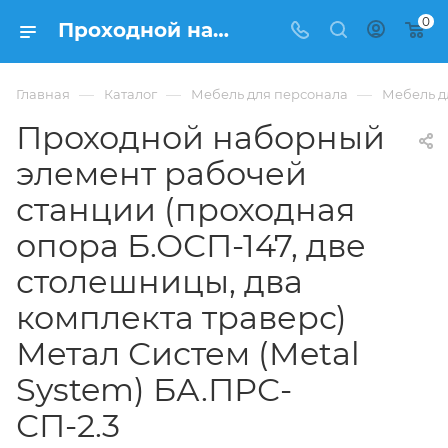
0
Проходной наборный элемент рабочей станции (проходная опора Б.ОСП-147, две столешницы, два комплекта траверс) Метал Систем (Metal System) БА.ПРС-СП-2.3 купить в Москве, цена 26 006 ₽. - интернет-магазин ФРАНКОМ
—
—
—
Главная
Каталог
Мебель для персонала
Мебель д
Проходной наборный
элемент рабочей
станции (проходная
опора Б.ОСП-147, две
столешницы, два
комплекта траверс)
Метал Систем (Metal
System) БА.ПРС-
СП-2.3