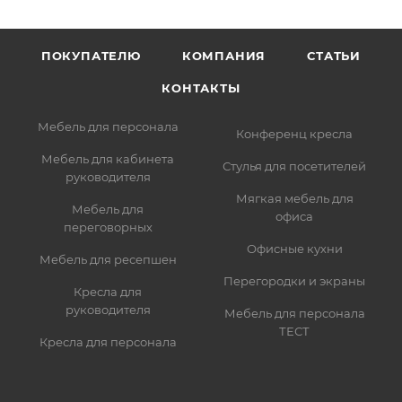
ПОКУПАТЕЛЮ
КОМПАНИЯ
СТАТЬИ
КОНТАКТЫ
Мебель для персонала
Конференц кресла
Мебель для кабинета
Стулья для посетителей
руководителя
Мягкая мебель для
Мебель для
офиса
переговорных
Офисные кухни
Мебель для ресепшен
Перегородки и экраны
Кресла для
руководителя
Мебель для персонала
ТЕСТ
Кресла для персонала