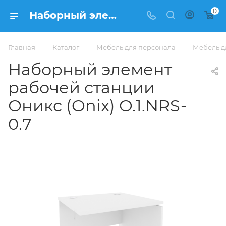
0
Наборный элемент рабочей станции Оникс (Onix) O.1.NRS-0.7 из ЛДСП купить в Москве, цена 7 889 ₽ - интернет-магазин ФРАНКОМ
—
—
—
Главная
Каталог
Мебель для персонала
Мебель д
Наборный элемент
рабочей станции
Оникс (Onix) O.1.NRS-
0.7