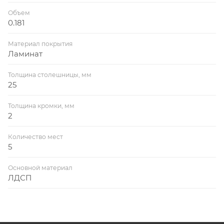
Объем
0.181
Материал покрытия
Ламинат
Толщина столешницы, мм
25
Толщина кромки, мм
2
Количество мест
5
Основной материал
ЛДСП