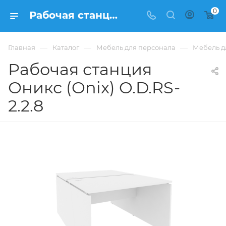
0
Рабочая станция Оникс (Onix) O.D.RS-2.2.8 из ЛДСП купить в Москве, цена 21 997 ₽ - интернет-магазин ФРАНКОМ
—
—
—
Главная
Каталог
Мебель для персонала
Мебель д
Рабочая станция
Оникс (Onix) O.D.RS-
2.2.8