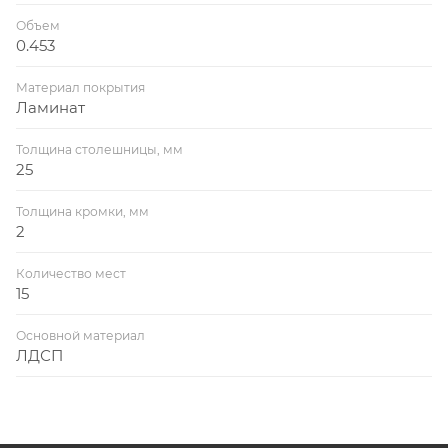
Объем
0.453
Материал покрытия
Ламинат
Толщина столешницы, мм
25
Толщина кромки, мм
2
Количество мест
15
Основной материал
ЛДСП