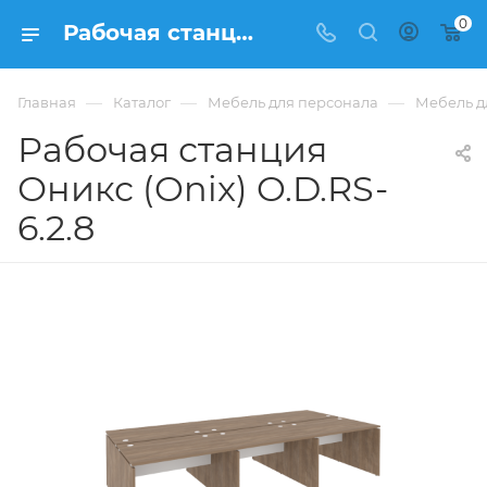
0
Рабочая станция Оникс (Onix) O.D.RS-6.2.8 из ЛДСП купить в Москве, цена 59 414 ₽ - интернет-магазин ФРАНКОМ
—
—
—
Главная
Каталог
Мебель для персонала
Мебель д
Рабочая станция
Оникс (Onix) O.D.RS-
6.2.8