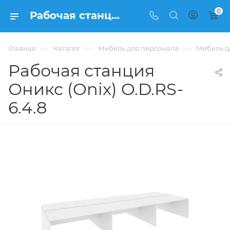
0
Рабочая станция Оникс (Onix) O.D.RS-6.4.8 из ЛДСП купить в Москве, цена 68 388 ₽ - интернет-магазин ФРАНКОМ
—
—
—
Главная
Каталог
Мебель для персонала
Мебель д
Рабочая станция
Оникс (Onix) O.D.RS-
6.4.8