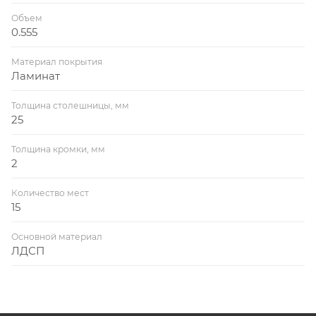
Объем
0.555
Материал покрытия
Ламинат
Толщина столешницы, мм
25
Толщина кромки, мм
2
Количество мест
15
Основной материал
ЛДСП