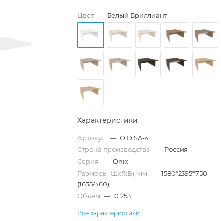
Цвет
—
Белый Бриллиант
Характеристики
Артикул
—
O.D.SA-4
Страна производства
—
Россия
Серия
—
Onix
Размеры (ШхГхВ), мм
—
1580*2395*750
(1635/460)
Объем
—
0.253
Все характеристики