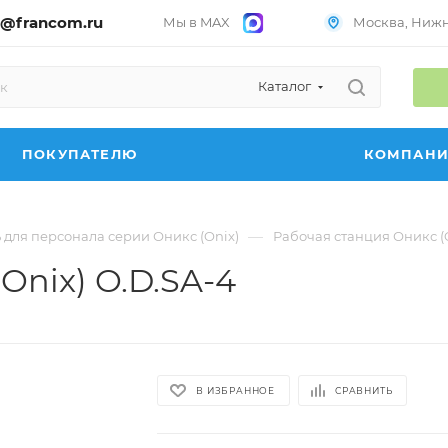
@francom.ru
Мы в MAX
Москва, Нижни
Каталог
ПОКУПАТЕЛЮ
КОМПАН
—
 для персонала серии Оникс (Onix)
Рабочая станция Оникс (O
Onix) O.D.SA-4
В ИЗБРАННОЕ
СРАВНИТЬ