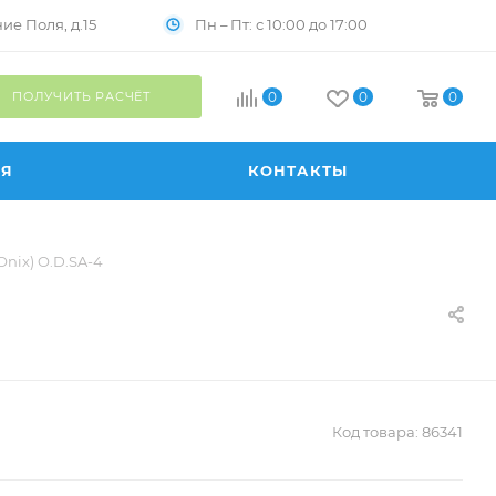
Пн – Пт: с 10:00 до 17:00
е Поля, д.15
ПОЛУЧИТЬ РАСЧЁТ
0
0
0
ИЯ
КОНТАКТЫ
nix) O.D.SA-4
Код товара:
86341