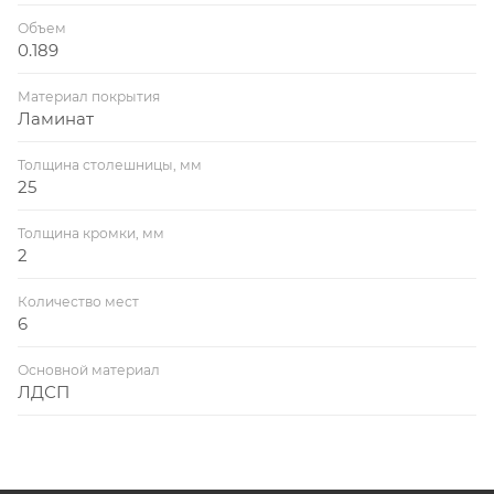
Объем
0.189
Материал покрытия
Ламинат
Толщина столешницы, мм
25
Толщина кромки, мм
2
Количество мест
6
Основной материал
ЛДСП